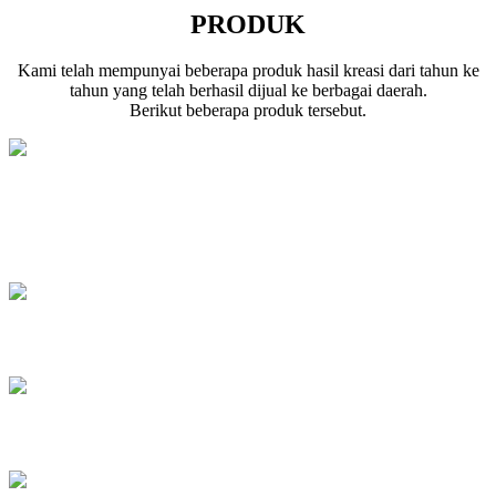
PRODUK
Kami telah mempunyai beberapa produk hasil kreasi dari tahun ke
tahun yang telah berhasil dijual ke berbagai daerah.
Berikut beberapa produk tersebut.
Penggunaan Modul Downloader USB
AVR910 v1.0 - Atmega DIP40 DIP28
Modul Strobo Repogrammable
Testing System Emergency Puskesmas