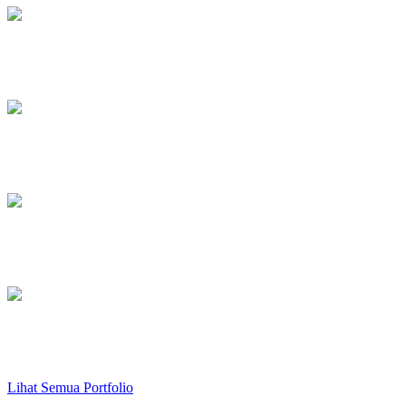
Trainer Amplifier
Atmega, Bascom, AVR C++
Trainer DVD Player
Atmega, Bascom, AVR C++
Barcode NIP Converter
Visual Basic.NET
Converter Data Log
Visual Basic.NET
Lihat Semua Portfolio