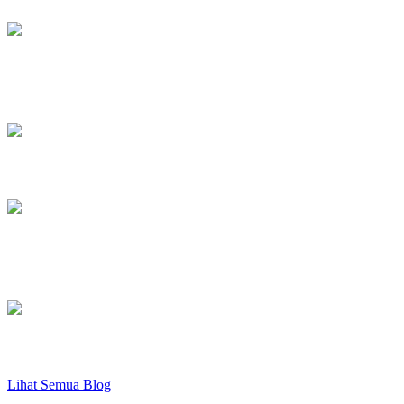
Capture Data Serial Menggunakan
Arduino
Monitoring Suhu dan Tegangan
Pengertian dan Macam-macam Variabel
pada Pemrograman
Pemrograman Dasar Arduino
Lihat Semua Blog