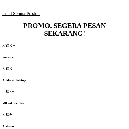
JASHO (Jam Sholat Otomatis) Digital
Lihat Semua Produk
PROMO.
SEGERA PESAN
SEKARANG!
850K+
Website
500K+
Aplikasi Desktop
500k+
Mikrokontroler
800+
Arduino