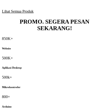
JASHO (Jam Sholat Otomatis) Digital
Lihat Semua Produk
PROMO.
SEGERA PESAN
SEKARANG!
850K+
Website
500K+
Aplikasi Desktop
500k+
Mikrokontroler
800+
Arduino