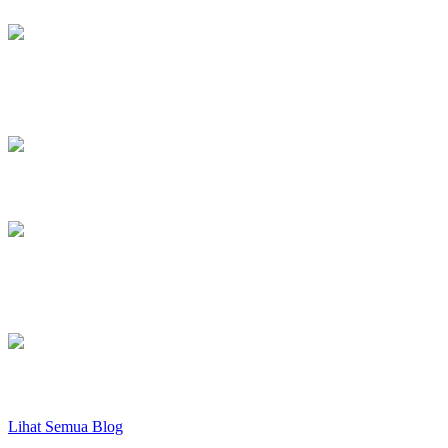
Capture Data Serial Menggunakan
Arduino
Monitoring Suhu dan Tegangan
Pengertian dan Macam-macam Variabel
pada Pemrograman
Pemrograman Dasar Arduino
Lihat Semua Blog