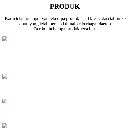
PRODUK
Kami telah mempunyai beberapa produk hasil kreasi dari tahun ke
tahun yang telah berhasil dijual ke berbagai daerah.
Berikut beberapa produk tersebut.
Penggunaan Modul Downloader USB
AVR910 v1.0 - Atmega DIP40 DIP28
Modul Strobo Repogrammable
Testing System Emergency Puskesmas