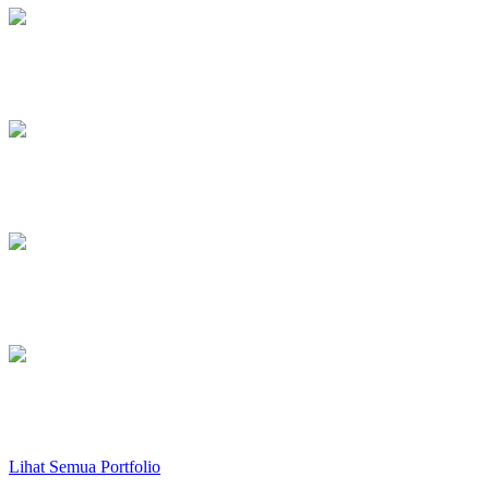
Trainer Amplifier
Atmega, Bascom, AVR C++
Trainer DVD Player
Atmega, Bascom, AVR C++
Barcode NIP Converter
Visual Basic.NET
Converter Data Log
Visual Basic.NET
Lihat Semua Portfolio