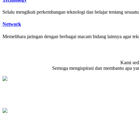
Selalu mengikuti perkembangan teknologi dan belajar tentang sesuatu 
Network
Memelihara jaringan dengan berbagai macam bidang lainnya agar tekn
Kami seda
Semoga mengispirasi dan membantu apa yang 
Portal Berita
Website (PHP & MySQL)
LED Controller
Atmega, Bascom, AVR C++