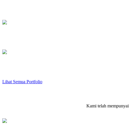
Trainer DVD Player
Atmega, Bascom, AVR C++
Barcode NIP Converter
Visual Basic.NET
Converter Data Log
Visual Basic.NET
Lihat Semua Portfolio
Kami telah mempunyai be